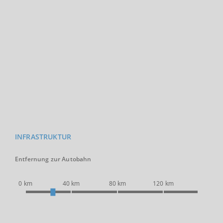
INFRASTRUKTUR
Entfernung zur Autobahn
0 km
40 km
80 km
120 km