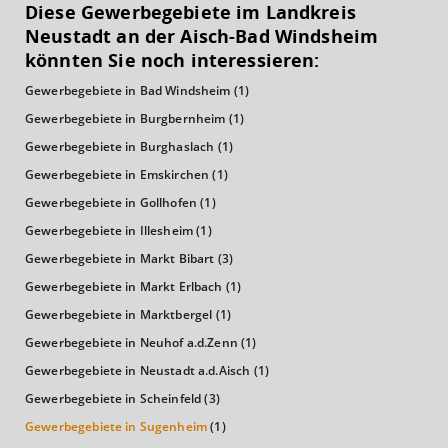
Diese Gewerbegebiete im Landkreis
Euro pro Kopf
Neustadt an der Aisch-Bad Windsheim
(Landkreis / Kreisfreie Stadt)
23.283 €
könnten Sie noch interessieren:
Gewerbegebiete in Bad Windsheim
(1)
Kaufkraftindex
(Landkreis / Kreisfreie Stadt)
101,68
Gewerbegebiete in Burgbernheim
(1)
Gewerbegebiete in Burghaslach
(1)
KAUFKRAFT - EURO PRO KOPF
Gewerbegebiete in Emskirchen
(1)
Gewerbegebiete in Gollhofen
(1)
Landkreis / Kreisfreie Stadt
22.651 €
Bundesland
Gewerbegebiete in Illesheim
(1)
24.186 €
Deutschland
Gewerbegebiete in Markt Bibart
(3)
23.283 €
Gewerbegebiete in Markt Erlbach
(1)
0 €
20.000 €
40.000 €
Gewerbegebiete in Marktbergel
(1)
Gewerbegebiete in Neuhof a.d.Zenn
(1)
WIRTSCHAFTSKRAFT
(STAND: 2018)
Gewerbegebiete in Neustadt a.d.Aisch
(1)
Gewerbegebiete in Scheinfeld
(3)
BRUTTOINLANDSPRODUKT
Gewerbegebiete in Sugenheim
(1)
(LANDKREIS / KREISFREIE STADT)