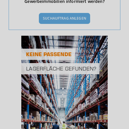
Gewerbeimmobilien informiert werden?
BEVÖLKERUNG
(STAND: 12/2019)
SUCHAUFTRAG ANLEGEN
Bevölkerung Gesamt
(Landkreis / Kreisfreie Stadt)
101.014
Bevölkerungsdichte
2
(Landkreis / Kreisfreie Stadt)
80 Einwohner/km
Fläche
2
(Landkreis / Kreisfreie Stadt)
1.267,44 km
BESCHÄFTIGUNG
(STAND: 06/2020)
Beschäftigte
(Landkreis / Kreisfreie Stadt)
43.961
Beschäftigtenquote
(Landkreis / Kreisfreie Stadt)
43,52 %