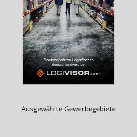
Arbeitslosenquote
(Landkreis / Kreisfreie Stadt)
3,29 %
BESCHÄFTIGTEN- UND ARBEITSLOSENQUOTE
3.29%
43%
Ausgewählte Gewerbegebiete
KAUFKRAFT
(STAND: 2018)