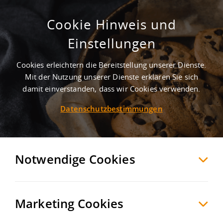
Cookie Hinweis und
Gewerbegebiet Sugenheim
Einstellungen
Sugenheim
Neustadt an der Aisch-Bad Windsheim
,
Deutschland
Cookies erleichtern die Bereitstellung unserer Dienste.
Mit der Nutzung unserer Dienste erklären Sie sich
damit einverstanden, dass wir Cookies verwenden.
MERKEN
VERGLEICHEN
EXPORT PDF
Datenschutzbestimmungen
Notwendige Cookies
Marketing Cookies