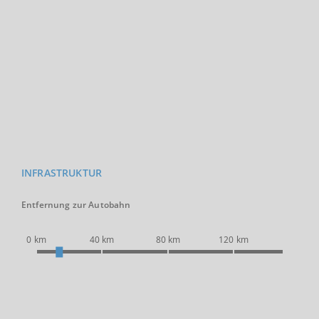
INFRASTRUKTUR
Entfernung zur Autobahn
0 km
40 km
80 km
120 km