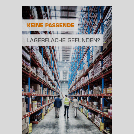
Bevölkerungsdichte
2
(Landkreis / Kreisfreie Stadt)
159 Einwohner/km
Fläche
2
(Landkreis / Kreisfreie Stadt)
870,74 km
BESCHÄFTIGUNG
(STAND: 06/2020)
Beschäftigte
(Landkreis / Kreisfreie Stadt)
63.890
Beschäftigtenquote
(Landkreis / Kreisfreie Stadt)
46,24 %
Arbeitslosenquote
(Landkreis / Kreisfreie Stadt)
3,16 %