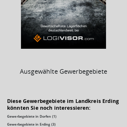
BESCHÄFTIGTEN- UND ARBEITSLOSENQUOTE
3.16%
46%
Ausgewählte Gewerbegebiete
KAUFKRAFT
(STAND: 2018)
Diese Gewerbegebiete im Landkreis Erding
Euro pro Kopf
könnten Sie noch interessieren:
(Landkreis / Kreisfreie Stadt)
25.170 €
Gewerbegebiete in Dorfen
(1)
Kaufkraftindex
Gewerbegebiete in Erding
(3)