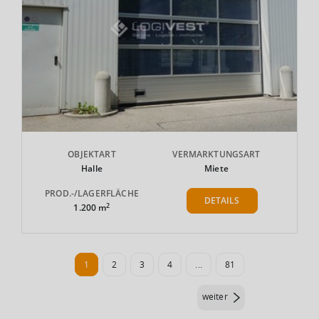
OBJEKTART
VERMARKTUNGSART
Halle
Miete
PROD.-/LAGERFLÄCHE
DETAILS
2
1.200 m
1
2
3
4
...
81
weiter