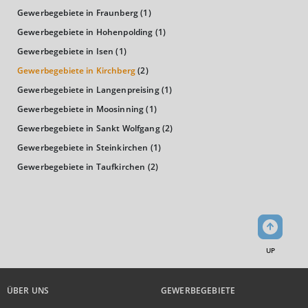
(Landkreis / Kreisfreie Stadt)
109,92
Gewerbegebiete in Fraunberg
(1)
Gewerbegebiete in Hohenpolding
(1)
KAUFKRAFT - EURO PRO KOPF
Gewerbegebiete in Isen
(1)
Landkreis / Kreisfreie Stadt
Gewerbegebiete in Kirchberg
(2)
22.651 €
Bundesland
Gewerbegebiete in Langenpreising
(1)
24.186 €
Deutschland
Gewerbegebiete in Moosinning
(1)
25.170 €
Gewerbegebiete in Sankt Wolfgang
(2)
0 €
20.000 €
40.000 €
Gewerbegebiete in Steinkirchen
(1)
Gewerbegebiete in Taufkirchen
(2)
WIRTSCHAFTSKRAFT
(STAND: 2018)
BRUTTOINLANDSPRODUKT
(LANDKREIS / KREISFREIE STADT)
UP
GESAMT
BIP JE ERWERBSTÄTIGEN
BIP JE EINWOHNE
4.235.230 Tsd. €
70.069 €
30.853 €
ÜBER UNS
GEWERBEGEBIETE