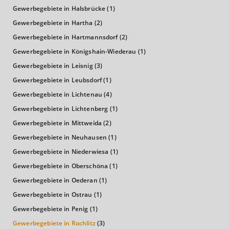
Gewerbegebiete in Halsbrücke
(1)
GESAMT
BIP JE ERWERBSTÄTIGEN
BIP JE EINWOHNE
Gewerbegebiete in Hartha
(2)
8.349.171 Tsd. €
59.136 €
27.181 €
Gewerbegebiete in Hartmannsdorf
(2)
Gewerbegebiete in Königshain-Wiederau
(1)
BRUTTOWERTSCHÖPFUNG
Gewerbegebiete in Leisnig
(3)
(LANDKREIS / KREISFREIE STADT)
Gewerbegebiete in Leubsdorf
(1)
Gewerbegebiete in Lichtenau
(4)
GESAMT
PRODUZIERENDES GEWERBE
HANDEL UND
Gewerbegebiete in Lichtenberg
(1)
7.520.188 Tsd. €
2.158.042 Tsd. €
1.311.756 
Gewerbegebiete in Mittweida
(2)
Gewerbegebiete in Neuhausen
(1)
BRUTTOWERTSCHÖPFUNG (DURCHSCHNITT)
Gewerbegebiete in Niederwiesa
(1)
Gewerbegebiete in Oberschöna
(1)
Produzierendes Gewerbe
Gewerbegebiete in Oederan
(1)
3.000.000
Gewerbegebiete in Ostrau
(1)
Tsd. €
Gewerbegebiete in Penig
(1)
2.000.000
Gewerbegebiete in Rochlitz
(3)
1.000.000