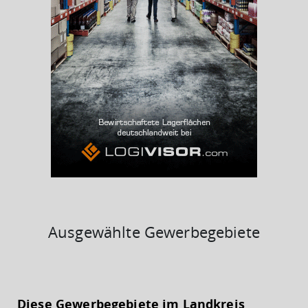
(Landkreis / Kreisfreie Stadt)
6,45 %
BESCHÄFTIGTEN- UND ARBEITSLOSENQUOTE
6.45%
39%
Ausgewählte Gewerbegebiete
KAUFKRAFT
(STAND: 2018)
Diese Gewerbegebiete im Landkreis