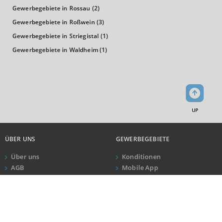
Gewerbegebiete in Rossau
(2)
0
Gewerbegebiete in Roßwein
(3)
LANDKREIS
BUNDESLAND
DEUTSCHLAND
Gewerbegebiete in Striegistal
(1)
Gewerbegebiete in Waldheim
(1)
Handel und Verkehr
2.000.000
1.500.000
Tsd. €
1.000.000
UP
500.000
0
ÜBER UNS
LANDKREIS
BUNDESLAND
DEUTSCHLAND
GEWERBEGEBIETE
Über uns
Konditionen
AGB
Dienstleistungsbereiche
Mobile App
Impressum
Newsletter
ANRUF
KONTAKT
Datenschutz
2.000.000
Kundeninformationen
1.500.000
Tsd. €
1.000.000