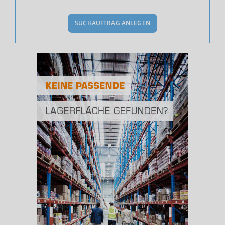
BEVÖLKERUNG
(STAND: 12/2019)
SUCHAUFTRAG ANLEGEN
Bevölkerung Gesamt
(Landkreis / Kreisfreie Stadt)
304.099
Bevölkerungsdichte
2
(Landkreis / Kreisfreie Stadt)
144 Einwohner/km
Fläche
2
(Landkreis / Kreisfreie Stadt)
2.116,85 km
BESCHÄFTIGUNG
(STAND: 06/2020)
Beschäftigte
(Landkreis / Kreisfreie Stadt)
120.333
Beschäftigtenquote
(Landkreis / Kreisfreie Stadt)
39,57 %
Arbeitslosenquote