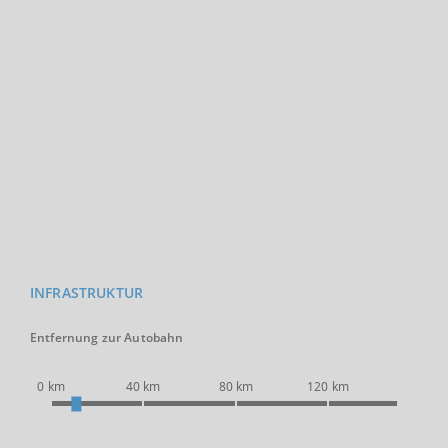
INFRASTRUKTUR
Entfernung zur Autobahn
0 km
40 km
80 km
120 km