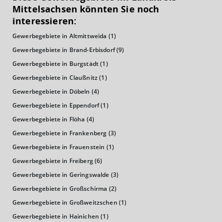
Euro pro Kopf
Mittelsachsen könnten Sie noch
(Landkreis / Kreisfreie Stadt)
20.571 €
interessieren:
Gewerbegebiete in Altmittweida
(1)
Kaufkraftindex
(Landkreis / Kreisfreie Stadt)
89,83
Gewerbegebiete in Brand-Erbisdorf
(9)
Gewerbegebiete in Burgstädt
(1)
KAUFKRAFT - EURO PRO KOPF
Gewerbegebiete in Claußnitz
(1)
Gewerbegebiete in Döbeln
(4)
Landkreis / Kreisfreie Stadt
22.651 €
Bundesland
Gewerbegebiete in Eppendorf
(1)
20.484 €
Deutschland
Gewerbegebiete in Flöha
(4)
20.571 €
Gewerbegebiete in Frankenberg
(3)
0 €
20.000 €
40.000 €
Gewerbegebiete in Frauenstein
(1)
Gewerbegebiete in Freiberg
(6)
WIRTSCHAFTSKRAFT
(STAND: 2018)
Gewerbegebiete in Geringswalde
(3)
Gewerbegebiete in Großschirma
(2)
BRUTTOINLANDSPRODUKT
Gewerbegebiete in Großweitzschen
(1)
(LANDKREIS / KREISFREIE STADT)
Gewerbegebiete in Hainichen
(1)