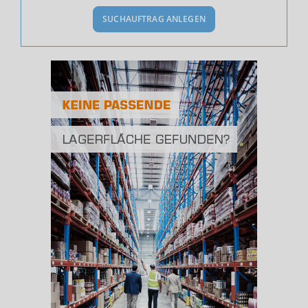
SUCHAUFTRAG ANLEGEN
Bevölkerung Gesamt
(Landkreis / Kreisfreie Stadt)
134.942
Bevölkerungsdichte
2
(Landkreis / Kreisfreie Stadt)
93 Einwohner/km
Fläche
2
(Landkreis / Kreisfreie Stadt)
1.449,01 km
BESCHÄFTIGUNG
(STAND: 06/2020)
Beschäftigte
(Landkreis / Kreisfreie Stadt)
49.158
Beschäftigtenquote
(Landkreis / Kreisfreie Stadt)
36,43 %
Arbeitslosenquote
(Landkreis / Kreisfreie Stadt)
11,59 %