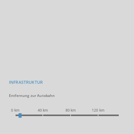
INFRASTRUKTUR
Entfernung zur Autobahn
0 km
40 km
80 km
120 km