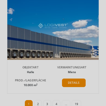
OBJEKTART
VERMARKTUNGSART
Halle
Miete
PROD.-/LAGERFLÄCHE
DETAILS
2
10.000 m
1
2
3
4
...
19