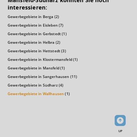
Mansfeld-Südharz könnten Sie noch
(Landkreis / Kreisfreie Stadt)
19.092 €
interessieren:
Gewerbegebiete in Berga
(2)
Kaufkraftindex
(Landkreis / Kreisfreie Stadt)
83,37
Gewerbegebiete in Eisleben
(7)
Gewerbegebiete in Gerbstedt
(1)
KAUFKRAFT - EURO PRO KOPF
Gewerbegebiete in Helbra
(2)
Gewerbegebiete in Hettstedt
(3)
Landkreis / Kreisfreie Stadt
22.651 €
Bundesland
Gewerbegebiete in Klostermansfeld
(1)
19.647 €
Deutschland
Gewerbegebiete in Mansfeld
(1)
19.092 €
Gewerbegebiete in Sangerhausen
(11)
0 €
20.000 €
40.000 €
Gewerbegebiete in Südharz
(4)
Gewerbegebiete in Wallhausen
(1)
WIRTSCHAFTSKRAFT
(STAND: 2018)
BRUTTOINLANDSPRODUKT
(LANDKREIS / KREISFREIE STADT)
UP