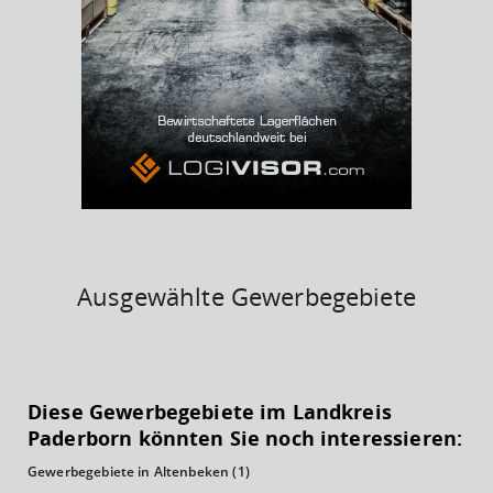
BESCHÄFTIGTEN- UND ARBEITSLOSENQUOTE
7.64%
40%
Ausgewählte Gewerbegebiete
KAUFKRAFT
(STAND: 2018)
Diese Gewerbegebiete im Landkreis
Euro pro Kopf
Paderborn könnten Sie noch interessieren:
(Landkreis / Kreisfreie Stadt)
21.601 €
Gewerbegebiete in Altenbeken
(1)