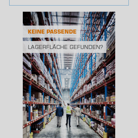
(Landkreis / Kreisfreie Stadt)
307.839
Bevölkerungsdichte
2
(Landkreis / Kreisfreie Stadt)
247 Einwohner/km
Fläche
2
(Landkreis / Kreisfreie Stadt)
1.246,8 km
BESCHÄFTIGUNG
(STAND: 06/2020)
Beschäftigte
(Landkreis / Kreisfreie Stadt)
123.421
Beschäftigtenquote
(Landkreis / Kreisfreie Stadt)
40,09 %
Arbeitslosenquote
(Landkreis / Kreisfreie Stadt)
7,64 %