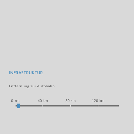
INFRASTRUKTUR
Entfernung zur Autobahn
0 km
40 km
80 km
120 km