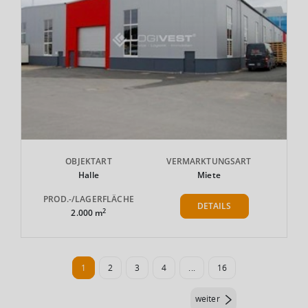
OBJEKTART
VERMARKTUNGSART
Halle
Miete
PROD.-/LAGERFLÄCHE
DETAILS
2
2.000 m
1
2
3
4
...
16
weiter