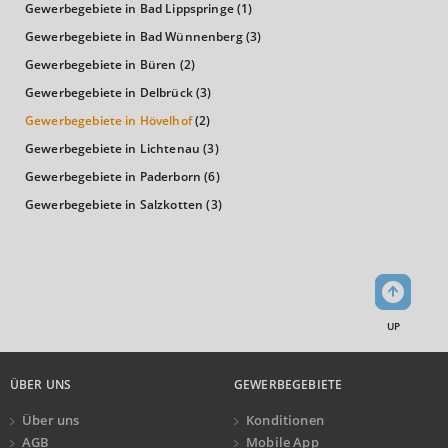
Kaufkraftindex
Gewerbegebiete in Bad Lippspringe
(1)
(Landkreis / Kreisfreie Stadt)
94,33
Gewerbegebiete in Bad Wünnenberg
(3)
Gewerbegebiete in Büren
(2)
KAUFKRAFT - EURO PRO KOPF
Gewerbegebiete in Delbrück
(3)
Landkreis / Kreisfreie Stadt
Gewerbegebiete in Hövelhof
(2)
22.651 €
Bundesland
Gewerbegebiete in Lichtenau
(3)
22.233 €
Deutschland
Gewerbegebiete in Paderborn
(6)
21.601 €
Gewerbegebiete in Salzkotten
(3)
0 €
20.000 €
40.000 €
WIRTSCHAFTSKRAFT
(STAND: 2018)
UP
BRUTTOINLANDSPRODUKT
(LANDKREIS / KREISFREIE STADT)
ÜBER UNS
GEWERBEGEBIETE
GESAMT
BIP JE ERWERBSTÄTIGEN
BIP JE EINWOHN
Über uns
Konditionen
11.008.956 Tsd. €
66.679 €
35.962 €
AGB
Mobile App