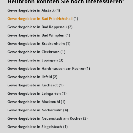
Heilbronn könnten Sie noch interessieren:
(Landkreis / Kreisfreie Stadt)
24.968 €
Gewerbegebiete in Abstatt
(4)
Kaufkraftindex
Gewerbegebiete in Bad Friedrichshall
(1)
(Landkreis / Kreisfreie Stadt)
109,04
Gewerbegebiete in Bad Rappenau
(2)
Gewerbegebiete in Bad Wimpfen
(1)
KAUFKRAFT - EURO PRO KOPF
Gewerbegebiete in Brackenheim
(1)
Landkreis / Kreisfreie Stadt
Gewerbegebiete in Cleebronn
(1)
22.651 €
Bundesland
Gewerbegebiete in Eppingen
(3)
24.995 €
Deutschland
Gewerbegebiete in Hardthausen am Kocher
(1)
24.968 €
Gewerbegebiete in Ilsfeld
(2)
0 €
20.000 €
40.000 €
Gewerbegebiete in Kirchardt
(1)
Gewerbegebiete in Leingarten
(1)
WIRTSCHAFTSKRAFT
(STAND: 2018)
Gewerbegebiete in Möckmühl
(1)
Gewerbegebiete in Neckarsulm
(4)
BRUTTOINLANDSPRODUKT
Gewerbegebiete in Neuenstadt am Kocher
(3)
(LANDKREIS / KREISFREIE STADT)
Gewerbegebiete in Siegelsbach
(1)