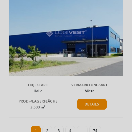
OBJEKTART
VERMARKTUNGSART
Halle
Miete
PROD.-/LAGERFLÄCHE
DETAILS
2
3.500 m
1
2
3
4
...
74