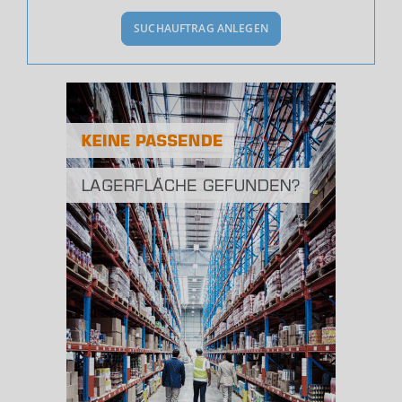
SUCHAUFTRAG ANLEGEN
Bevölkerung Gesamt
(Landkreis / Kreisfreie Stadt)
344.456
Bevölkerungsdichte
2
(Landkreis / Kreisfreie Stadt)
313 Einwohner/km
Fläche
2
(Landkreis / Kreisfreie Stadt)
1.099,91 km
BESCHÄFTIGUNG
(STAND: 06/2020)
Beschäftigte
(Landkreis / Kreisfreie Stadt)
152.611
Beschäftigtenquote
(Landkreis / Kreisfreie Stadt)
44,3 %
Arbeitslosenquote
(Landkreis / Kreisfreie Stadt)
4,71 %