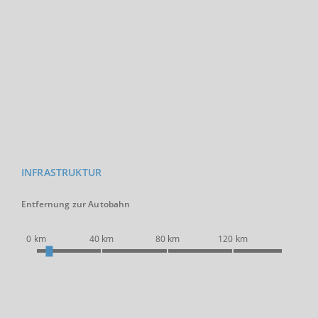
INFRASTRUKTUR
Entfernung zur Autobahn
0 km
40 km
80 km
120 km