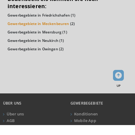
(Landkreis / Kreisfreie Stadt)
26.555 €
interessieren:
Gewerbegebiete in Friedrichshafen
(1)
Kaufkraftindex
(Landkreis / Kreisfreie Stadt)
115,97
Gewerbegebiete in Meckenbeuren
(2)
Gewerbegebiete in Meersburg
(1)
KAUFKRAFT - EURO PRO KOPF
Gewerbegebiete in Neukirch
(1)
Gewerbegebiete in Owingen
(2)
Landkreis / Kreisfreie Stadt
22.651 €
Bundesland
24.995 €
Deutschland
26.555 €
0 €
20.000 €
40.000 €
UP
WIRTSCHAFTSKRAFT
(STAND: 2018)
ÜBER UNS
GEWERBEGEBIETE
BRUTTOINLANDSPRODUKT
Über uns
Konditionen
(LANDKREIS / KREISFREIE STADT)
AGB
Mobile App
Impressum
Newsletter
ANRUF
KONTAKT
Datenschutz