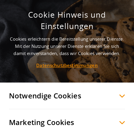
Cookie Hinweis und
Gewerbegebiet Meckenbeuren
Einstellungen
Flughafen
Cookies erleichtern die Bereitstellung unserer Dienste.
Meckenbeuren
Bodenseekreis
, Deutschland
Mit der Nutzung unserer Dienste erklären Sie sich
damit einverstanden, dass wir Cookies verwenden.
Datenschutzbestimmungen
MERKEN
VERGLEICHEN
EXPORT PDF
Notwendige Cookies
Marketing Cookies