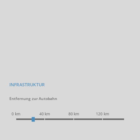
INFRASTRUKTUR
Entfernung zur Autobahn
0 km
40 km
80 km
120 km