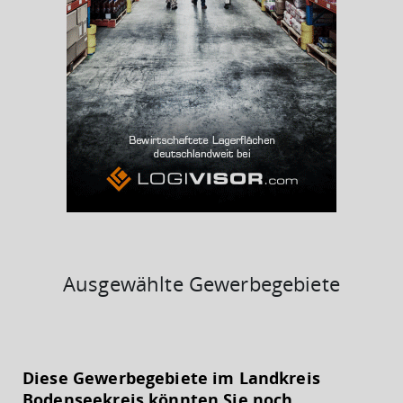
BESCHÄFTIGTEN- UND ARBEITSLOSENQUOTE
4.07%
41%
Ausgewählte Gewerbegebiete
KAUFKRAFT
(STAND: 2018)
Diese Gewerbegebiete im Landkreis
Euro pro Kopf
Bodenseekreis könnten Sie noch