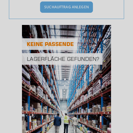
SUCHAUFTRAG ANLEGEN
Bevölkerung Gesamt
(Landkreis / Kreisfreie Stadt)
217.470
Bevölkerungsdichte
2
(Landkreis / Kreisfreie Stadt)
327 Einwohner/km
Fläche
2
(Landkreis / Kreisfreie Stadt)
664,77 km
BESCHÄFTIGUNG
(STAND: 06/2020)
Beschäftigte
(Landkreis / Kreisfreie Stadt)
91.168
Beschäftigtenquote
(Landkreis / Kreisfreie Stadt)
41,92 %
Arbeitslosenquote
(Landkreis / Kreisfreie Stadt)
4,07 %