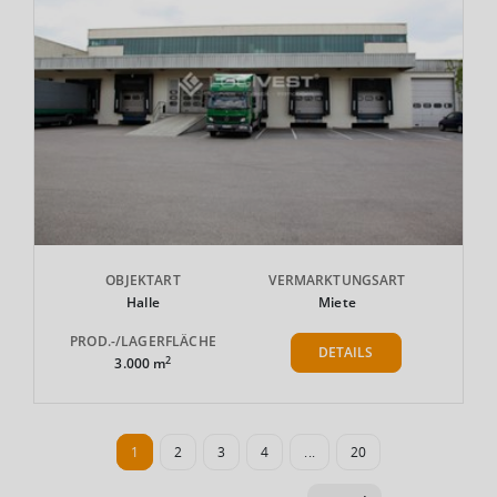
OBJEKTART
VERMARKTUNGSART
Halle
Miete
PROD.-/LAGERFLÄCHE
DETAILS
2
3.000 m
1
2
3
4
...
20