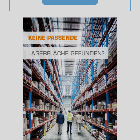
Bevölkerung Gesamt
(Landkreis / Kreisfreie Stadt)
94.801
Bevölkerungsdichte
2
(Landkreis / Kreisfreie Stadt)
106 Einwohner/km
Fläche
2
(Landkreis / Kreisfreie Stadt)
892,52 km
BESCHÄFTIGUNG
(STAND: 06/2020)
Beschäftigte
(Landkreis / Kreisfreie Stadt)
37.764
Beschäftigtenquote
(Landkreis / Kreisfreie Stadt)
39,84 %
Arbeitslosenquote
(Landkreis / Kreisfreie Stadt)
4,71 %