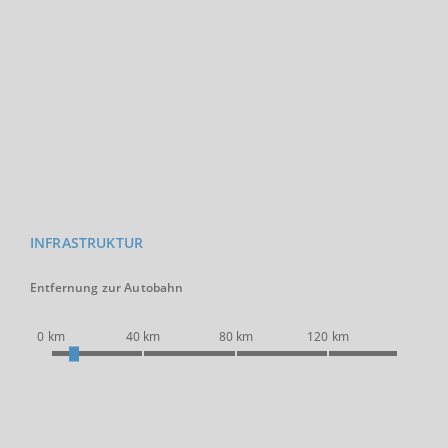
INFRASTRUKTUR
Entfernung zur Autobahn
0 km
40 km
80 km
120 km