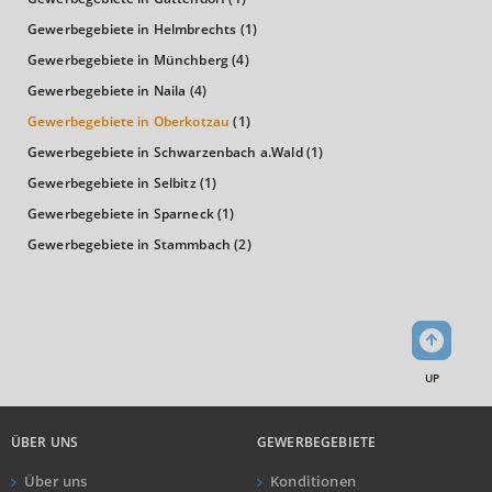
Kaufkraftindex
Gewerbegebiete in Helmbrechts
(1)
(Landkreis / Kreisfreie Stadt)
96,95
Gewerbegebiete in Münchberg
(4)
Gewerbegebiete in Naila
(4)
KAUFKRAFT - EURO PRO KOPF
Gewerbegebiete in Oberkotzau
(1)
Landkreis / Kreisfreie Stadt
Gewerbegebiete in Schwarzenbach a.Wald
(1)
22.651 €
Bundesland
Gewerbegebiete in Selbitz
(1)
24.186 €
Deutschland
Gewerbegebiete in Sparneck
(1)
22.200 €
Gewerbegebiete in Stammbach
(2)
0 €
20.000 €
40.000 €
WIRTSCHAFTSKRAFT
(STAND: 2018)
UP
BRUTTOINLANDSPRODUKT
(LANDKREIS / KREISFREIE STADT)
ÜBER UNS
GEWERBEGEBIETE
GESAMT
BIP JE ERWERBSTÄTIGEN
BIP JE EINWOHNE
Über uns
Konditionen