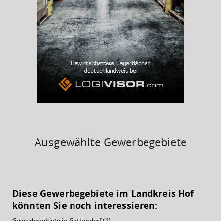
BESCHÄFTIGTEN- UND ARBEITSLOSENQUOTE
4.71%
39%
Ausgewählte Gewerbegebiete
KAUFKRAFT
(STAND: 2018)
Diese Gewerbegebiete im Landkreis Hof
Euro pro Kopf
könnten Sie noch interessieren:
(Landkreis / Kreisfreie Stadt)
22.200 €
Gewerbegebiete in Gattendorf
(1)