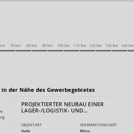
 km
70 km
80 km
90 km
100 km
110 km
120 km
130 km
140 km
 in der Nähe des Gewerbegebietes
PROJEKTIERTER NEUBAU EINER
LAGER-/LOGISTIK- UND…
au
urg
OBJEKTART
VERMARKTUNGSART
Halle
Miete