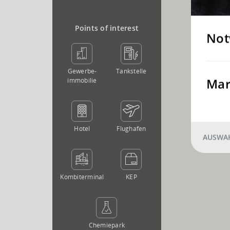
Points of interest
Not
Gewerbe­
Tankstelle
Mar
immobilie
Hotel
Flughafen
AUSWAH
Kombi­terminal
KEP
Chemie­park