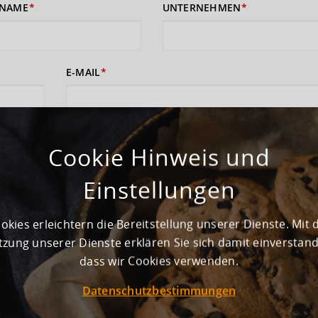
NAME
UNTERNEHMEN
E-MAIL
 sich damit einverstanden, dass Ihre Daten zur Bearbeitung Ihres Anliege
rufshinweise finden Sie in der
Cookie Hinweis und
Datenschutzerklärung
und den
AGB
).
Einstellungen
ABSENDEN
okies erleichtern die Bereitstellung unserer Dienste. Mit 
zung unserer Dienste erklären Sie sich damit einverstan
dass wir Cookies verwenden.
Datenschutzbestimmungen
ewerbegebiet