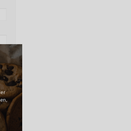
ns
der
den,