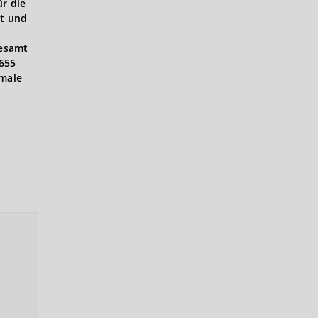
ür die
et und
desamt
.655
imale