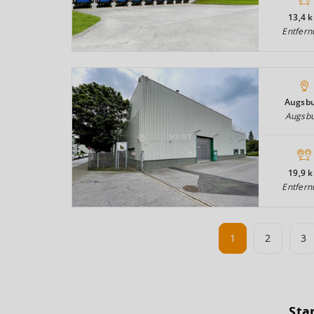
13,4 
Entfern
Augsb
Augsb
19,9 
Entfern
1
2
3
Sta