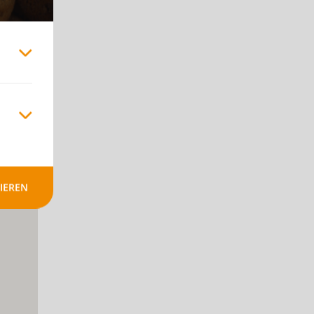
+
-
IEREN