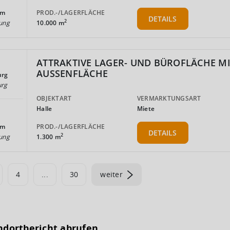
PROD.-/LAGERFLÄCHE
km
DETAILS
2
10.000 m
ung
ATTRAKTIVE LAGER- UND BÜROFLÄCHE M
AUSSENFLÄCHE
urg
urg
OBJEKTART
VERMARKTUNGSART
Halle
Miete
PROD.-/LAGERFLÄCHE
km
DETAILS
2
1.300 m
ung
4
...
30
weiter
ndortbericht abrufen