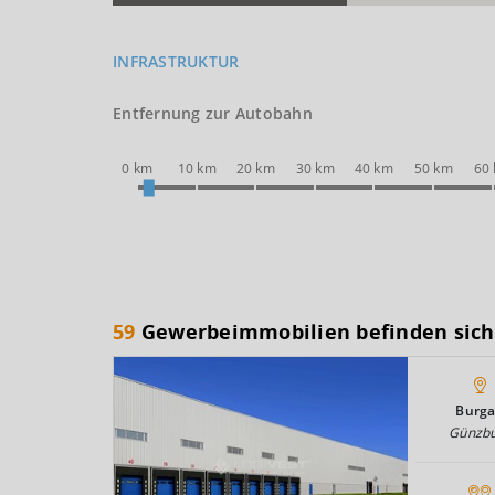
INFRASTRUKTUR
Entfernung zur Autobahn
0 km
10 km
20 km
30 km
40 km
50 km
60
59
Gewerbeimmobilien befinden sich
Burg
Günzb