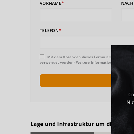
VORNAME
NACH
TELEFON
Mit dem Absenden dieses Formulars erklären Sie
verwendet werden (Weitere Informationen und Wider
Co
Nut
Lage und Infrastruktur um dieses G