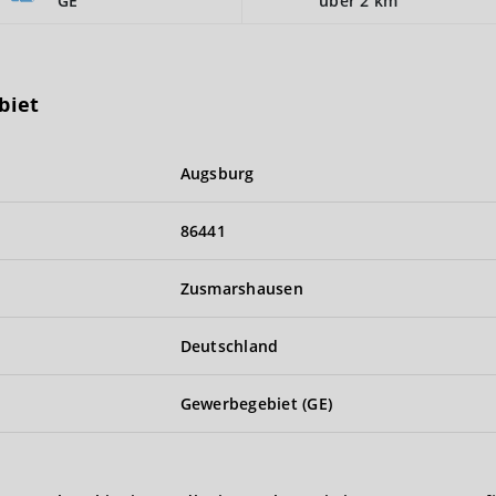
GE
über 2 km
biet
Augsburg
86441
Zusmarshausen
Deutschland
Gewerbegebiet (GE)