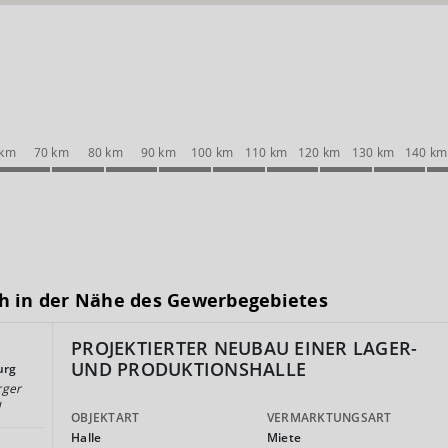
 km
70 km
80 km
90 km
100 km
110 km
120 km
130 km
140 km
h in der Nähe des Gewerbegebietes
PROJEKTIERTER NEUBAU EINER LAGER-
UND PRODUKTIONSHALLE
urg
rger
d
OBJEKTART
VERMARKTUNGSART
Halle
Miete