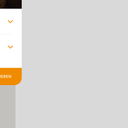
+
-
IEREN