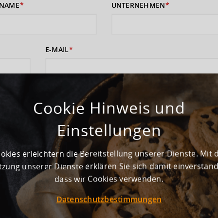
NAME
UNTERNEHMEN
E-MAIL
 sich damit einverstanden, dass Ihre Daten zur Bearbeitung Ihres Anliege
rufshinweise finden Sie in der
Cookie Hinweis und
Datenschutzerklärung
und den
AGB
).
Einstellungen
ABSENDEN
okies erleichtern die Bereitstellung unserer Dienste. Mit 
zung unserer Dienste erklären Sie sich damit einverstan
dass wir Cookies verwenden.
Datenschutzbestimmungen
ewerbegebiet