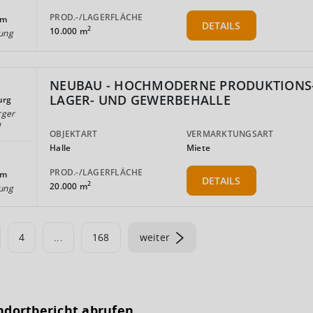
PROD.-/LAGERFLÄCHE
km
DETAILS
2
10.000 m
ung
NEUBAU - HOCHMODERNE PRODUKTIONS-
LAGER- UND GEWERBEHALLE
urg
rger
d
OBJEKTART
VERMARKTUNGSART
Halle
Miete
PROD.-/LAGERFLÄCHE
km
DETAILS
2
20.000 m
ung
4
...
168
weiter
ndortbericht abrufen