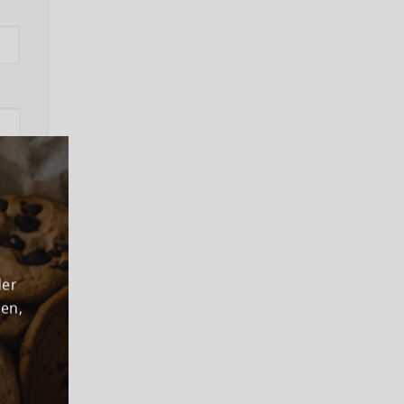
ns
der
den,