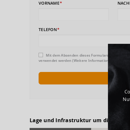
VORNAME
NACH
TELEFON
Mit dem Absenden dieses Formulars erklären Sie
verwendet werden (Weitere Informationen und Wider
Co
Nut
Lage und Infrastruktur um dieses G