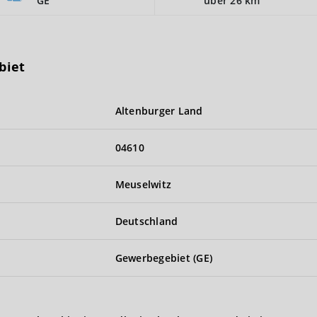
GE
über 26 km
biet
Altenburger Land
04610
Meuselwitz
Deutschland
Gewerbegebiet (GE)