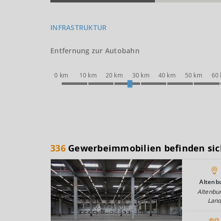
INFRASTRUKTUR
Entfernung zur Autobahn
0 km
10 km
20 km
30 km
40 km
50 km
60
336
Gewerbeimmobilien befinden sic
Altenb
Altenbu
Lan