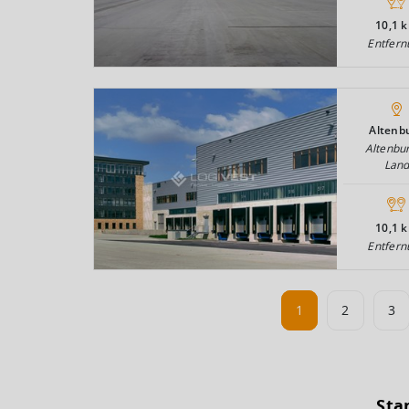
10,1 
Entfern
Altenb
Altenbu
Lan
10,1 
Entfern
1
2
3
Sta