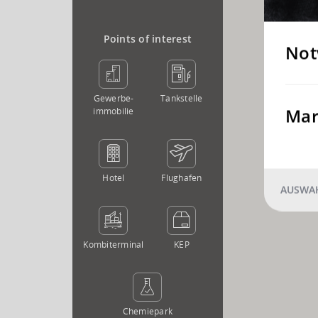
Points of interest
Not
Gewerbe­
Tankstelle
Mar
immobilie
Hotel
Flughafen
AUSWAH
Kombi­terminal
KEP
Chemie­park