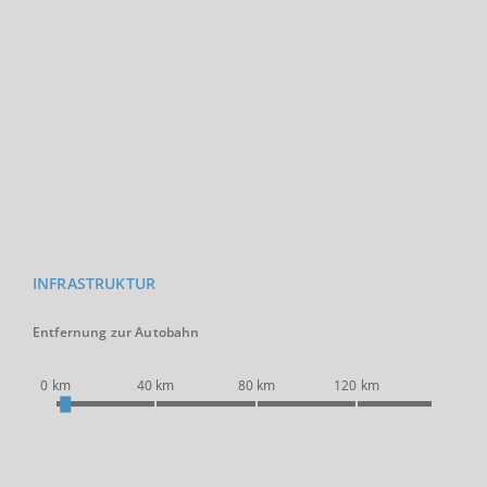
INFRASTRUKTUR
Entfernung zur Autobahn
0 km
40 km
80 km
120 km