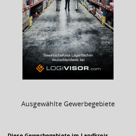
(Landkreis / Kreisfreie Stadt)
7,47 %
BESCHÄFTIGTEN- UND ARBEITSLOSENQUOTE
7.47%
42%
Ausgewählte Gewerbegebiete
KAUFKRAFT
(STAND: 2018)
Diese Gewerbegebiete im Landkreis