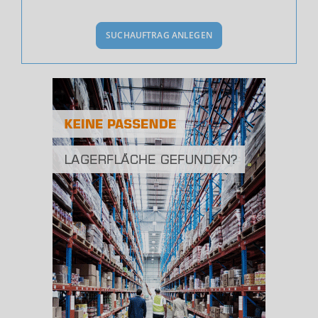
BEVÖLKERUNG
(STAND: 12/2019)
SUCHAUFTRAG ANLEGEN
Bevölkerung Gesamt
(Landkreis / Kreisfreie Stadt)
126.592
Bevölkerungsdichte
2
(Landkreis / Kreisfreie Stadt)
1.267 Einwohner/km
Fläche
2
(Landkreis / Kreisfreie Stadt)
99,9 km
BESCHÄFTIGUNG
(STAND: 06/2020)
Beschäftigte
(Landkreis / Kreisfreie Stadt)
54.287
Beschäftigtenquote
(Landkreis / Kreisfreie Stadt)
42,88 %
Arbeitslosenquote