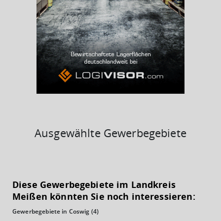
BESCHÄFTIGTEN- UND ARBEITSLOSENQUOTE
7%
39%
Ausgewählte Gewerbegebiete
KAUFKRAFT
(STAND: 2018)
Diese Gewerbegebiete im Landkreis
Euro pro Kopf
Meißen könnten Sie noch interessieren:
(Landkreis / Kreisfreie Stadt)
21.310 €
Gewerbegebiete in Coswig
(4)