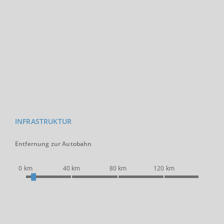
INFRASTRUKTUR
Entfernung zur Autobahn
0 km
40 km
80 km
120 km