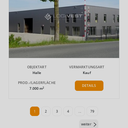
OBJEKTART
VERMARKTUNGSART
Halle
Kauf
PROD.-/LAGERFLÄCHE
DETAILS
2
7.000 m
1
2
3
4
...
79
weiter