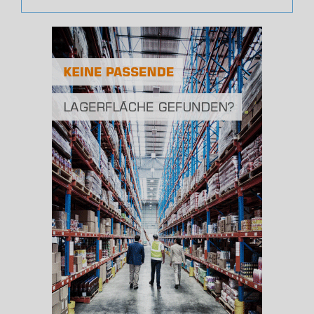
(Landkreis / Kreisfreie Stadt)
241.717
Bevölkerungsdichte
2
(Landkreis / Kreisfreie Stadt)
166 Einwohner/km
Fläche
2
(Landkreis / Kreisfreie Stadt)
1.454,59 km
BESCHÄFTIGUNG
(STAND: 06/2020)
Beschäftigte
(Landkreis / Kreisfreie Stadt)
95.792
Beschäftigtenquote
(Landkreis / Kreisfreie Stadt)
39,63 %
Arbeitslosenquote
(Landkreis / Kreisfreie Stadt)
7 %