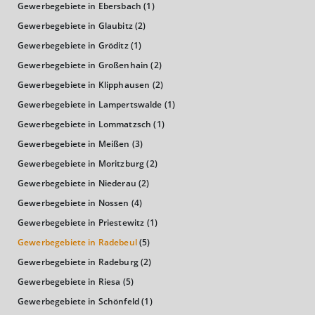
Kaufkraftindex
Gewerbegebiete in Ebersbach
(1)
(Landkreis / Kreisfreie Stadt)
93,06
Gewerbegebiete in Glaubitz
(2)
Gewerbegebiete in Gröditz
(1)
KAUFKRAFT - EURO PRO KOPF
Gewerbegebiete in Großenhain
(2)
Landkreis / Kreisfreie Stadt
Gewerbegebiete in Klipphausen
(2)
22.651 €
Bundesland
Gewerbegebiete in Lampertswalde
(1)
20.484 €
Deutschland
Gewerbegebiete in Lommatzsch
(1)
21.310 €
Gewerbegebiete in Meißen
(3)
0 €
20.000 €
40.000 €
Gewerbegebiete in Moritzburg
(2)
Gewerbegebiete in Niederau
(2)
WIRTSCHAFTSKRAFT
(STAND: 2018)
Gewerbegebiete in Nossen
(4)
Gewerbegebiete in Priestewitz
(1)
BRUTTOINLANDSPRODUKT
Gewerbegebiete in Radebeul
(5)
(LANDKREIS / KREISFREIE STADT)
Gewerbegebiete in Radeburg
(2)
Gewerbegebiete in Riesa
(5)
GESAMT
BIP JE ERWERBSTÄTIGEN
BIP JE EINWOHNE
Gewerbegebiete in Schönfeld
(1)
6.770.804 Tsd. €
59.271 €
27.919 €