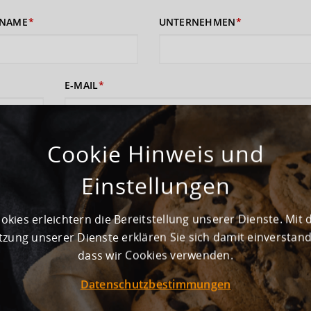
NAME
UNTERNEHMEN
E-MAIL
Cookie Hinweis und
 sich damit einverstanden, dass Ihre Daten zur Bearbeitung Ihres Anliege
rufshinweise finden Sie in der
Datenschutzerklärung
und den
AGB
).
Einstellungen
ABSENDEN
okies erleichtern die Bereitstellung unserer Dienste. Mit 
zung unserer Dienste erklären Sie sich damit einverstan
dass wir Cookies verwenden.
Datenschutzbestimmungen
ewerbegebiet