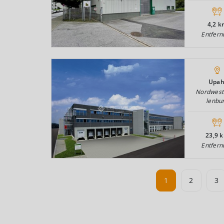
4,2 k
Entfern
Upah
Nordwes
lenbu
23,9 
Entfern
1
2
3