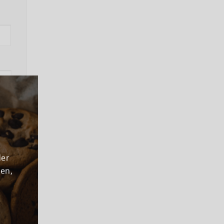
ns
der
den,