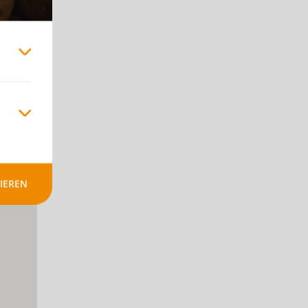
+
-
IEREN