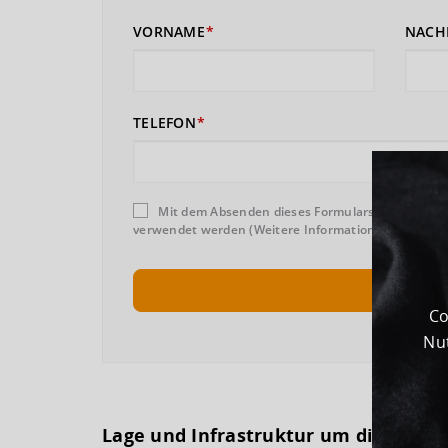
VORNAME
NACH
TELEFON
Mit dem Absenden dieses Formulars erklären Sie
verwendet werden (Weitere Informationen und Wider
Co
Nut
Lage und Infrastruktur um dieses G