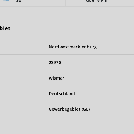
GE
über 6 km
biet
Nordwestmecklenburg
23970
Wismar
Deutschland
Gewerbegebiet (GE)