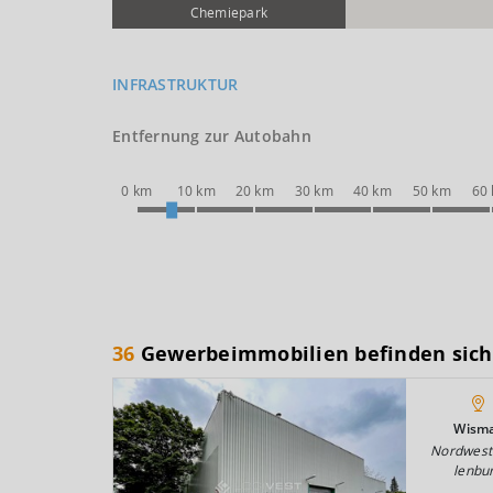
Chemie­park
INFRASTRUKTUR
Entfernung zur Autobahn
0 km
10 km
20 km
30 km
40 km
50 km
60
36
Gewerbeimmobilien befinden sich
Wism
Nordwes
lenbu