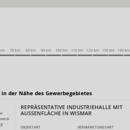
 km
70 km
80 km
90 km
100 km
110 km
120 km
130 km
140 km
 in der Nähe des Gewerbegebietes
REPRÄSENTATIVE INDUSTRIEHALLE MIT
AUSSENFLÄCHE IN WISMAR
ar
tmeck
rg
OBJEKTART
VERMARKTUNGSART