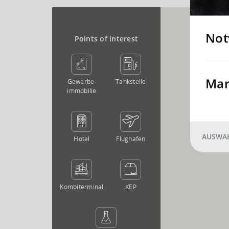
Not
Points of interest
Mar
Gewerbe­
Tankstelle
immobilie
AUSWAH
Hotel
Flughafen
Kombi­terminal
KEP