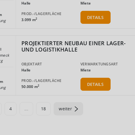
Halle
Miete
PROD.-/LAGERFLÄCHE
m
DETAILS
2
3.099 m
ung
PROJEKTIERTER NEUBAU EINER LAGER-
UND LOGISTIKHALLE
l
tmeck
rg
OBJEKTART
VERMARKTUNGSART
Halle
Miete
PROD.-/LAGERFLÄCHE
km
DETAILS
2
50.000 m
ung
4
...
18
weiter