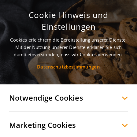
Cookie Hinweis und
Einstellungen
Gewerbegebiete in Weilbach
Cookies erleichtern die Bereitstellung unserer Dienste.
Mit der Nutzung unserer Dienste erklären Sie sich
SUCHE ANPASSEN
damit einverstanden, dass wir Cookies verwenden.
Listenansicht
Datenschutzbestimmungen
Möchten Sie diese Suche als Suchauftrag
speichern und automatisch über neue
Objekte informiert werden?
Notwendige Cookies
SUCHAUFTRAG
ANLEGEN
Marketing Cookies