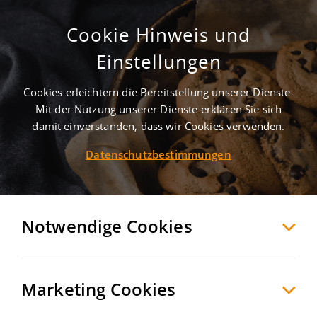
Cookie Hinweis und
Einstellungen
Gewerbegebiete in Tecklenburg
Cookies erleichtern die Bereitstellung unserer Dienste.
Mit der Nutzung unserer Dienste erklären Sie sich
SUCHE ANPASSEN
damit einverstanden, dass wir Cookies verwenden.
Listenansicht
Datenschutzbestimmungen
Möchten Sie diese Suche als Suchauftrag
speichern und automatisch über neue
Objekte informiert werden?
Notwendige Cookies
SUCHAUFTRAG
ANLEGEN
Marketing Cookies