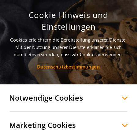
Cookie Hinweis und
Einstellungen
Gewerbegebiete in Breitenbrunn
Cookies erleichtern die Bereitstellung unserer Dienste.
Mit der Nutzung unserer Dienste erklären Sie sich
SUCHE ANPASSEN
damit einverstanden, dass wir Cookies verwenden.
Listenansicht
Datenschutzbestimmungen
Möchten Sie diese Suche als Suchauftrag
speichern und automatisch über neue
Objekte informiert werden?
Notwendige Cookies
SUCHAUFTRAG
ANLEGEN
Marketing Cookies