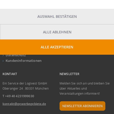
Warenverteilzentrum
Prozessberatung (Artikel)
Outsourcing-Beratung (Artikel)
AUSWAHL BESTÄTIGEN
ÜBER UNS
GEWERBEGEBIETE
ALLE ABLEHNEN
Über uns
Konditionen
AGB
Mobile App
ALLE AKZEPTIEREN
Impressum
Newsletter
Datenschutz
Kundeninformationen
KONTAKT
NEWSLETTER
Ein Service der Logivest GmbH
Melden Sie sich an und bleiben Sie
Oberanger 24 . 80331 München
über Aktuelles und
Veranstaltungen informiert!
T +49 40 4231999030
kontakt@gewerbegebiete.de
NEWSLETTER ABONNIEREN