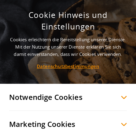
Cookie Hinweis und
Gewerbegebiete.de | Gewerbegebiete
Einstellungen
- Ansiedlungsplattform
Cookies erleichtern die Bereitstellung unserer Dienste.
Mit der Nutzung unserer Dienste erklären Sie sich
Ein Warenwirtschaftssystem ist ein computergestütztes Modell zur
Abbildung und Verarbeitung von Warenströmen und ein wichtiger Teil
damit einverstanden, dass wir Cookies verwenden.
der Intralogistik.
Datenschutzbestimmungen
Die Funktionen des Warenwirtschaftssystems sind:
Einkaufs- und Verkaufsverwaltung
Lagerhaltung und -wirtschaft
Management von Wareneingang und -ausgang
Notwendige Cookies
Siehe auch
Marketing Cookies
Supply Chain Management
Supply Chain
Intralogistik