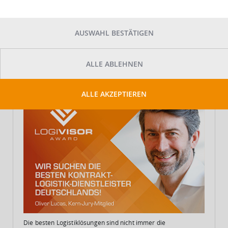
Redakteur
Mittwoch, 17. April 2019
AUSWAHL BESTÄTIGEN
Aktuelles
Der LogiVisor Award Podcast - Hintergrundwissen
zur Prämierung der besten Kontraktlogistiker
ALLE ABLEHNEN
Deutschlands
ALLE AKZEPTIEREN
Die besten Logistiklösungen sind nicht immer die