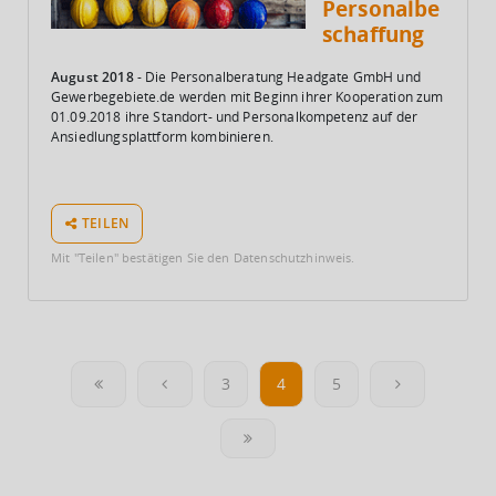
Personalbe
schaffung
August 2018
- Die Personalberatung Headgate GmbH und
Gewerbegebiete.de werden mit Beginn ihrer Kooperation zum
01.09.2018 ihre Standort- und Personalkompetenz auf der
Ansiedlungsplattform kombinieren.
TEILEN
Mit "Teilen" bestätigen Sie den Datenschutzhinweis.
3
4
5
First Page
Previous Page
Next Page
Last Page