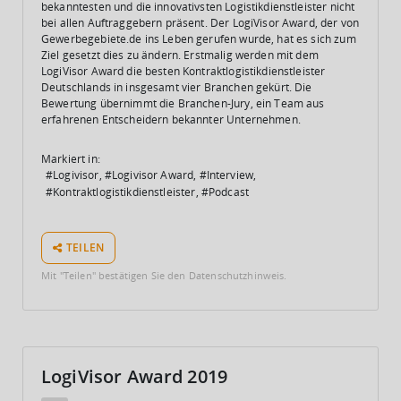
bekanntesten und die innovativsten Logistikdienstleister nicht
bei allen Auftraggebern präsent. Der LogiVisor Award, der von
Gewerbegebiete.de ins Leben gerufen wurde, hat es sich zum
Ziel gesetzt dies zu ändern. Erstmalig werden mit dem
LogiVisor Award die besten Kontraktlogistikdienstleister
Deutschlands in insgesamt vier Branchen gekürt. Die
Bewertung übernimmt die Branchen-Jury, ein Team aus
erfahrenen Entscheidern bekannter Unternehmen.
Markiert in:
Logivisor
Logivisor Award
Interview
Kontraktlogistikdienstleister
Podcast
TEILEN
Mit "Teilen" bestätigen Sie den Datenschutzhinweis.
LogiVisor Award 2019