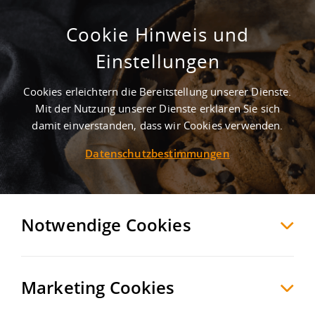
Cookie Hinweis und
Einstellungen
Start
Brancheninformationen
Neuigkeiten
Neueste Beiträge
Cookies erleichtern die Bereitstellung unserer Dienste.
Mit der Nutzung unserer Dienste erklären Sie sich
damit einverstanden, dass wir Cookies verwenden.
Datenschutzbestimmungen
SUCHE
Notwendige Cookies
LogiVisor Award Podcast - 4. Folge
"Die Kern-Jury des LogiVisor
Marketing Cookies
Awards"