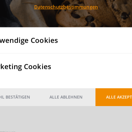
 Innovationen, Technologien und Strategien entlang der Lieferket
Datenschutzbestimmungen
m sich über aktuelle Entwicklungen und die Zukunft der Suppl
xisnahen Deep Dives und inspirierenden Diskussionen.
wendige Cookies
rs
keting Cookies
rwarten Sie!
L BESTÄTIGEN
ALLE ABLEHNEN
ALLE AKZEPT