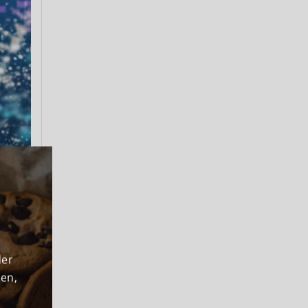
der
den,