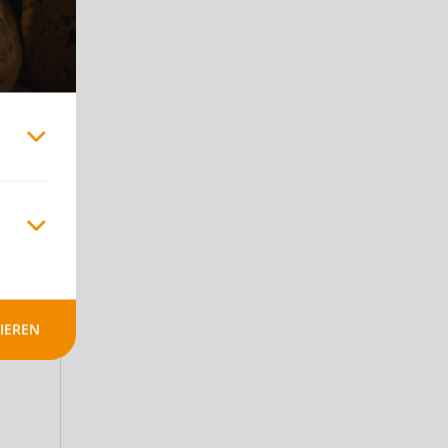
te.
y
IEREN