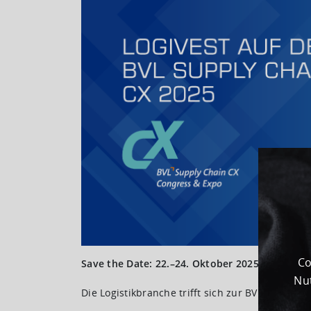
Co
Save the Date: 22.–24. Oktober 2025 am Stand
Nut
Die Logistikbranche trifft sich zur BVL Supply C