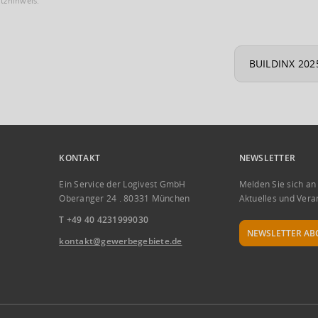
utzhinweis.
BUILDINX 202
KONTAKT
NEWSLETTER
Ein Service der Logivest GmbH
Melden Sie sich an
Oberanger 24 . 80331 München
Aktuelles und Vera
T +49 40 4231999030
NEWSLETTER AB
kontakt@gewerbegebiete.de